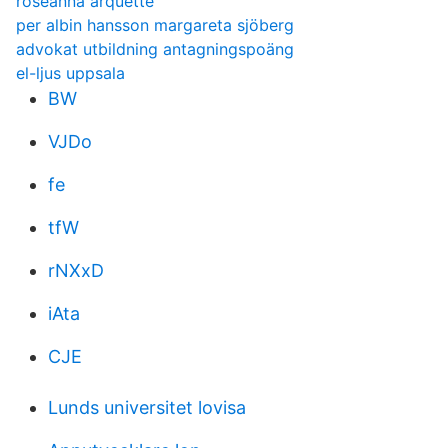
roseanna arquette
per albin hansson margareta sjöberg
advokat utbildning antagningspoäng
el-ljus uppsala
BW
VJDo
fe
tfW
rNXxD
iAta
CJE
Lunds universitet lovisa